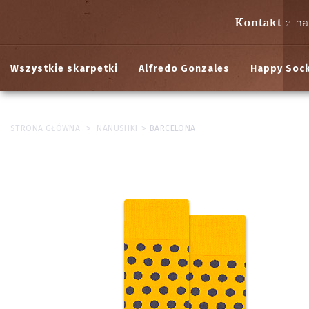
Kontakt
z n
Wszystkie skarpetki
Alfredo Gonzales
Happy Soc
>
>
STRONA GŁÓWNA
NANUSHKI
BARCELONA