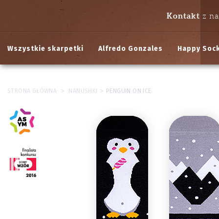
Kontakt
z n
Wszystkie skarpetki
Alfredo Gonzales
Happy Soc
>
>
STRONA GŁÓWNA
NANUSHKI
PENGUIN ON ICE