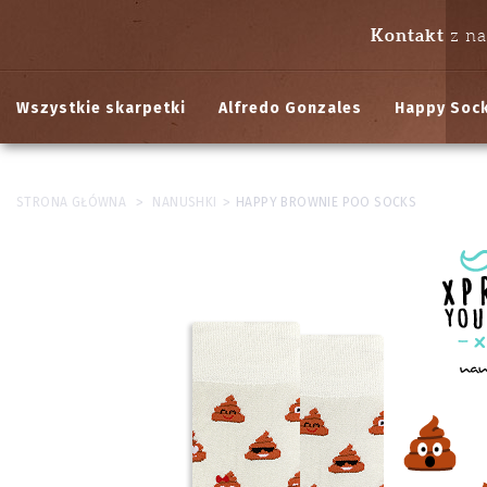
Kontakt
z n
Wszystkie skarpetki
Alfredo Gonzales
Happy Soc
>
>
STRONA GŁÓWNA
NANUSHKI
HAPPY BROWNIE POO SOCKS