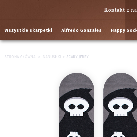
Kontakt
z n
Wszystkie skarpetki
Alfredo Gonzales
Happy Soc
>
>
STRONA GŁÓWNA
NANUSHKI
SCARY JERRY