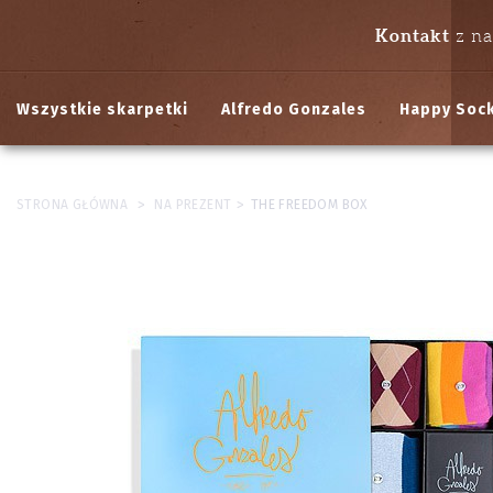
Kontakt
z n
Wszystkie skarpetki
Alfredo Gonzales
Happy Soc
>
>
STRONA GŁÓWNA
NA PREZENT
THE FREEDOM BOX