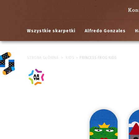
Kon
Wszystkie skarpetki
Alfredo Gonzales
H
>
>
STRONA GŁÓWNA
KIDS
PRINCESS FROG KIDS