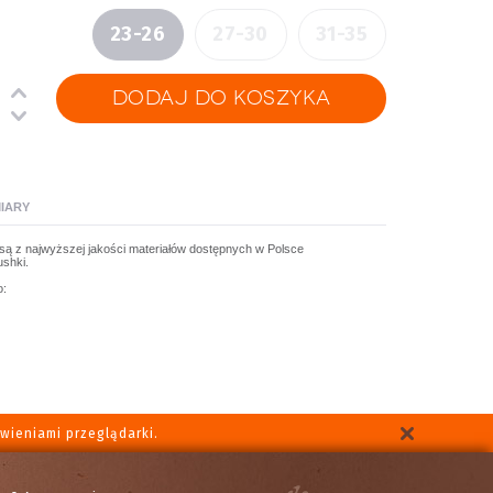
23-26
27-30
31-35
IARY
są z najwyższej jakości materiałów dostępnych w Polsce
shki.
o:
wieniami przeglądarki.