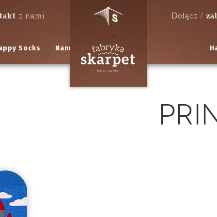
takt
za
z nami
Dołącz /
appy Socks
Nanushki
H
Pri