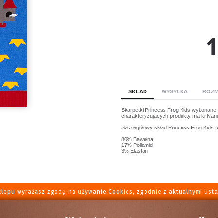
SKŁAD
WYSYŁKA
ROZM
Skarpetki Princess Frog Kids wykonane 
charakteryzujących produkty marki Nanu
Szczegółowy skład Princess Frog Kids t
80% Bawełna
17% Poliamid
3% Elastan
klepu wyrażasz zgodę na używanie Cookies, zgodnie z aktualnymi usta