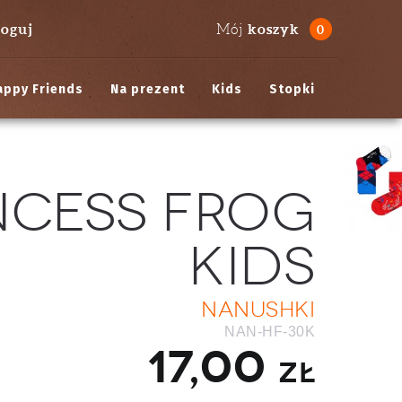
loguj
koszyk
Mój
0
appy Friends
Na prezent
Kids
Stopki
ncess Frog
Kids
Nanushki
NAN-HF-30K
17,00
zł