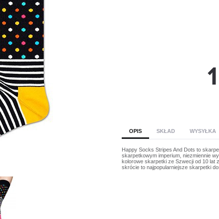
OPIS
SKŁAD
WYSYŁKA
Happy Socks Stripes And Dots to skarpe
skarpetkowym imperium, niezmiennie wyr
kolorowe skarpetki ze Szwecji od 10 la
skrócie to najpopularniejsze skarpetki d