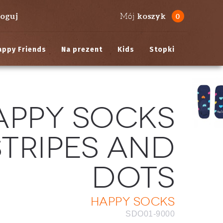
loguj
koszyk
Mój
0
appy Friends
Na prezent
Kids
Stopki
appy Socks
Stripes And
Dots
Happy Socks
SDO01-9000