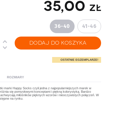
35,00
zł
36-40
41-46
OSTATNIE EGZEMPLARZE!
ROZMIARY
tki marki Happy Socks czyli jedna z najpopularniejszych marek w
óżnia się pomysłowymi konceptami i piękną kolorystyką. Bardzo
t zachwycają miłośników pięknych wzorów i nieoczywistych połączeń. W
ostępne na rynku.