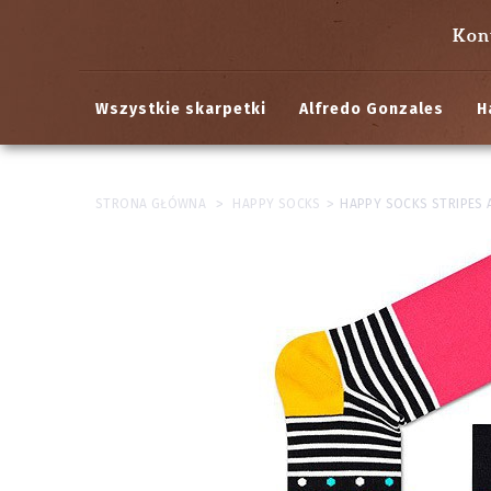
Kon
Wszystkie skarpetki
Alfredo Gonzales
H
>
>
STRONA GŁÓWNA
HAPPY SOCKS
HAPPY SOCKS STRIPES