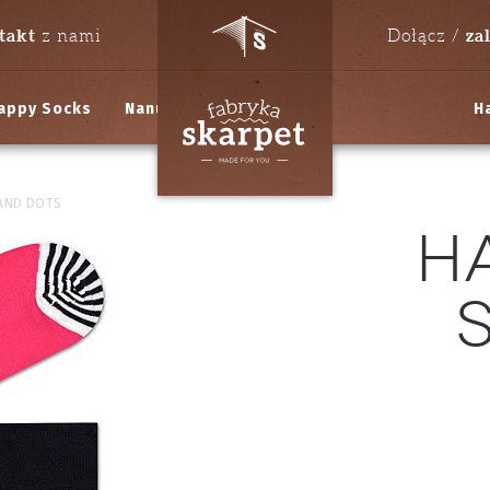
takt
za
z nami
Dołącz /
appy Socks
Nanushki
H
 AND DOTS
H