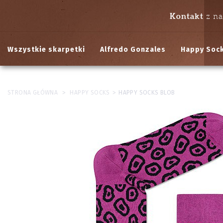
Kontakt
z n
Wszystkie skarpetki
Alfredo Gonzales
Happy Soc
>
>
STRONA GŁÓWNA
HAPPY SOCKS
HAPPY SOCKS BLOB