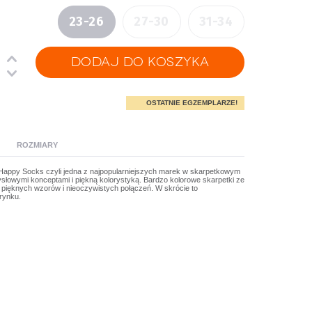
23-26
27-30
31-34
OSTATNIE EGZEMPLARZE!
ROZMIARY
Happy Socks czyli jedna z najpopularniejszych marek w skarpetkowym
słowymi konceptami i piękną kolorystyką. Bardzo kolorowe skarpetki ze
 pięknych wzorów i nieoczywistych połączeń. W skrócie to
 rynku.