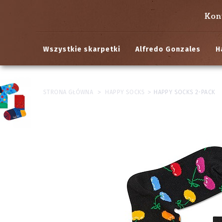
Kon
Wszystkie skarpetki
Alfredo Gonzales
H
>
>
STRONA GŁÓWNA
HAPPY SOCKS
HAPPY SOCKS 2-PACK