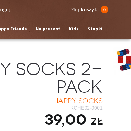
loguj
koszyk
Mój
0
appy Friends
Na prezent
Kids
Stopki
y Socks 2-
pack
Happy Socks
KCHE02-9001
39,00
zł