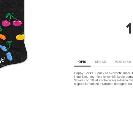
OPIS
SKŁAD
WYSYŁKA
Happy Socks 2-pack to skarpetki marki 
imperium, niezmiennie wyróżnia się pomy
Szwecji od 10 lat zachwycają miłośników
najpopularniejsze skarpetki dostępne na