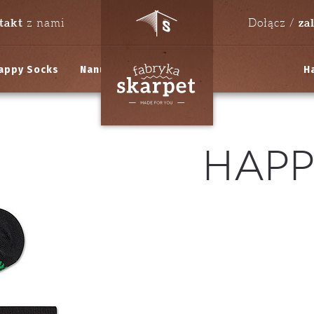
takt
za
z nami
Dołącz /
appy Socks
Nanushki
H
Happ