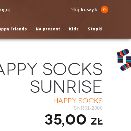
loguj
koszyk
Mój
0
appy Friends
Na prezent
Kids
Stopki
appy Socks
Sunrise
Happy Socks
SNR01-2000
35,00
zł