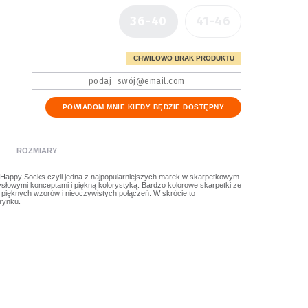
36-40
41-46
CHWILOWO BRAK PRODUKTU
POWIADOM MNIE KIEDY BĘDZIE DOSTĘPNY
ROZMIARY
 Happy Socks czyli jedna z najpopularniejszych marek w skarpetkowym
słowymi konceptami i piękną kolorystyką. Bardzo kolorowe skarpetki ze
 pięknych wzorów i nieoczywistych połączeń. W skrócie to
 rynku.