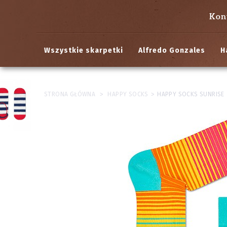
Kon
Wszystkie skarpetki
Alfredo Gonzales
H
>
>
STRONA GŁÓWNA
HAPPY SOCKS
HAPPY SOCKS SUNRISE