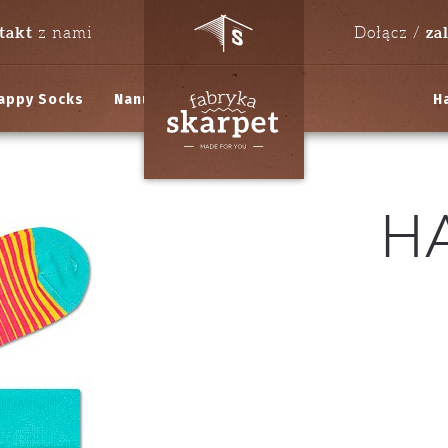
takt
za
z nami
Dołącz /
appy Socks
Nanushki
H
H