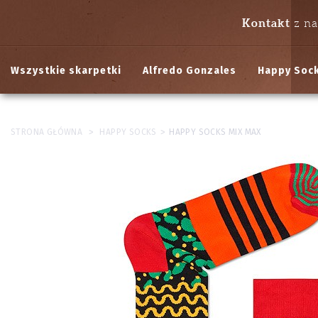
Kontakt
z n
Wszystkie skarpetki
Alfredo Gonzales
Happy Soc
>
>
STRONA GŁÓWNA
HAPPY SOCKS
HAPPY SOCKS MIX MAX