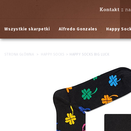
Kontakt
z n
Wszystkie skarpetki
Alfredo Gonzales
Happy Soc
>
>
STRONA GŁÓWNA
HAPPY SOCKS
HAPPY SOCKS BIG LUCK