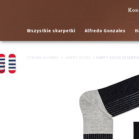
Kon
Wszystkie skarpetki
Alfredo Gonzales
H
>
>
STRONA GŁÓWNA
HAPPY SOCKS
HAPPY SOCKS ESSENTI