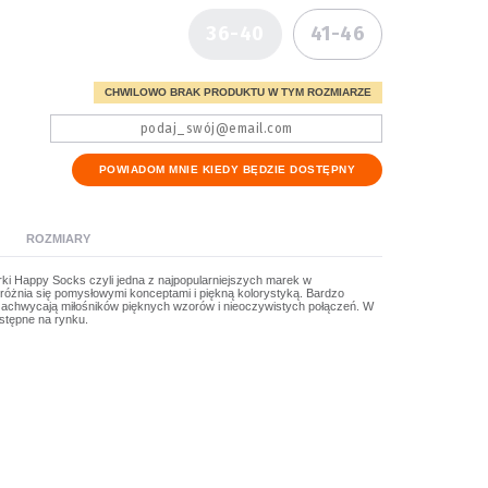
36-40
41-46
CHWILOWO BRAK PRODUKTU W TYM ROZMIARZE
POWIADOM MNIE KIEDY BĘDZIE DOSTĘPNY
ROZMIARY
rki Happy Socks czyli jedna z najpopularniejszych marek w
óżnia się pomysłowymi konceptami i piękną kolorystyką. Bardzo
t zachwycają miłośników pięknych wzorów i nieoczywistych połączeń. W
ostępne na rynku.