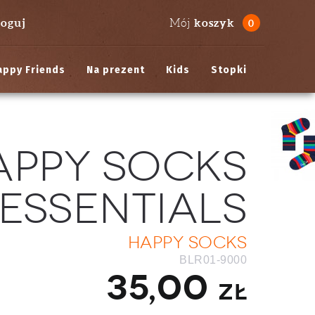
loguj
koszyk
Mój
0
appy Friends
Na prezent
Kids
Stopki
appy Socks
Essentials
Happy Socks
BLR01-9000
35,00
zł