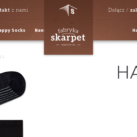
takt
za
z nami
Dołącz /
appy Socks
Nanushki
H
ALS
H