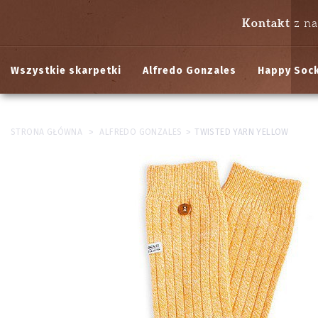
Kontakt
z n
Wszystkie skarpetki
Alfredo Gonzales
Happy Soc
>
>
STRONA GŁÓWNA
ALFREDO GONZALES
TWISTED YARN YELLOW