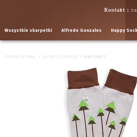
Kontakt
z n
Wszystkie skarpetki
Alfredo Gonzales
Happy Soc
>
>
STRONA GŁÓWNA
ALFREDO GONZALES
RUN FOREST