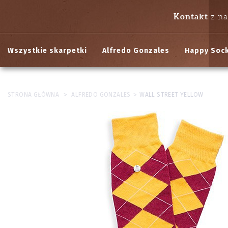
Kontakt
z n
Wszystkie skarpetki
Alfredo Gonzales
Happy Soc
>
>
STRONA GŁÓWNA
ALFREDO GONZALES
WALL STREET YELLOW