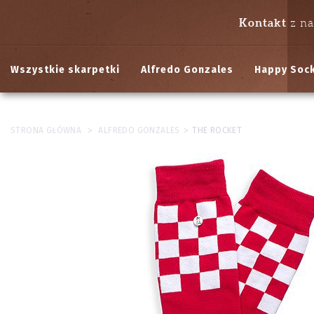
Kontakt
z n
Wszystkie skarpetki
Alfredo Gonzales
Happy Soc
>
>
STRONA GŁÓWNA
ALFREDO GONZALES
THE ROCKET