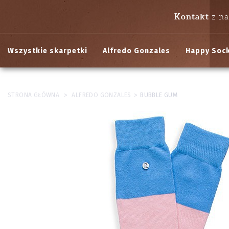
Kontakt
z n
Wszystkie skarpetki
Alfredo Gonzales
Happy Soc
>
>
STRONA GŁÓWNA
ALFREDO GONZALES
BUBBLE GUM