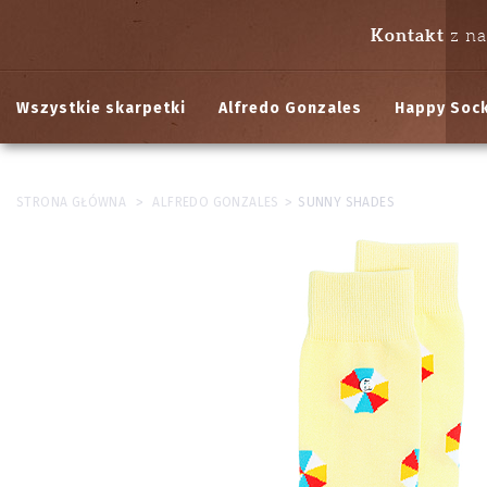
Kontakt
z n
Wszystkie skarpetki
Alfredo Gonzales
Happy Soc
>
>
STRONA GŁÓWNA
ALFREDO GONZALES
SUNNY SHADES