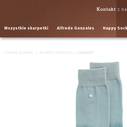
Kontakt
z n
Wszystkie skarpetki
Alfredo Gonzales
Happy Soc
>
>
STRONA GŁÓWNA
ALFREDO GONZALES
GRADIENT